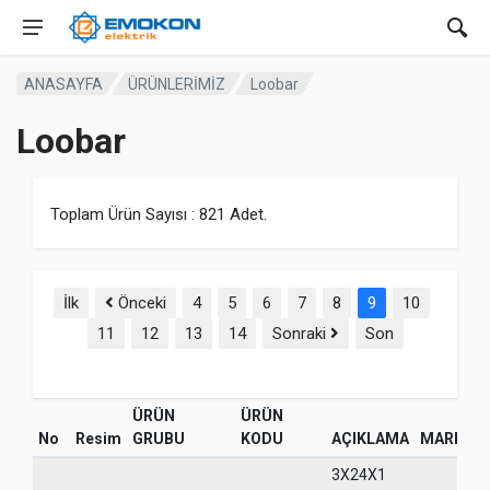
ANASAYFA
ÜRÜNLERİMİZ
Loobar
Loobar
Toplam Ürün Sayısı : 821 Adet.
İlk
Önceki
4
5
6
7
8
9
10
11
12
13
14
Sonraki
Son
ÜRÜN
ÜRÜN
No
Resim
GRUBU
KODU
AÇIKLAMA
MARKA
3X24X1