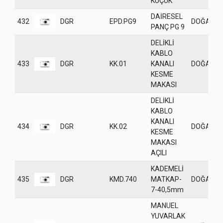
KÜÇÜK
DAİRESEL
432
DGR
EPD.PG9
DOĞANE
PANÇ PG 9
DELİKLİ
KABLO
433
DGR
KK.01
KANALI
DOĞANE
KESME
MAKASI
DELİKLİ
KABLO
KANALI
434
DGR
KK.02
DOĞANE
KESME
MAKASI
AÇILI
KADEMELİ
435
DGR
KMD.740
MATKAP-
DOĞANE
7-40,5mm
MANUEL
YUVARLAK