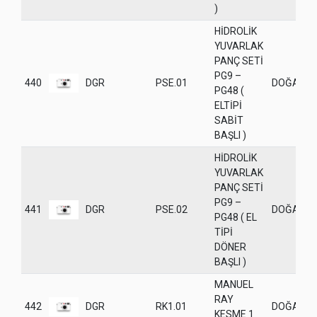
)
HİDROLİK
YUVARLAK
PANÇ SETİ
PG9 –
440
DGR
PSE.01
DOĞANE
PG48 (
ELTİPİ
SABİT
BAŞLI )
HİDROLİK
YUVARLAK
PANÇ SETİ
PG9 –
441
DGR
PSE.02
DOĞANE
PG48 ( EL
TİPİ
DÖNER
BAŞLI )
MANUEL
RAY
442
DGR
RK1.01
DOĞANE
KESME 1