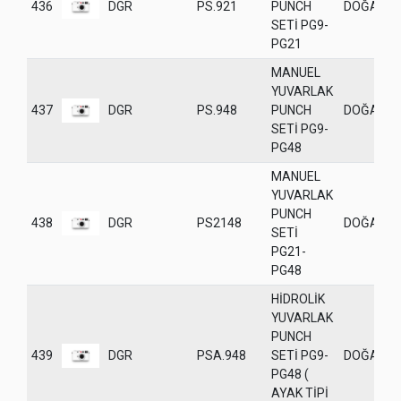
436
DGR
PS.921
PUNCH
DOĞANE
SETİ PG9-
PG21
MANUEL
YUVARLAK
437
DGR
PS.948
PUNCH
DOĞANE
SETİ PG9-
PG48
MANUEL
YUVARLAK
PUNCH
438
DGR
PS2148
DOĞANE
SETİ
PG21-
PG48
HİDROLİK
YUVARLAK
PUNCH
439
DGR
PSA.948
SETİ PG9-
DOĞANE
PG48 (
AYAK TİPİ