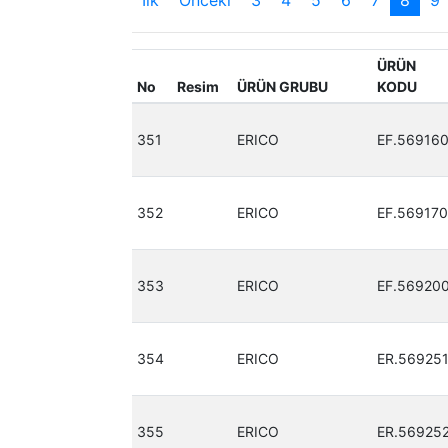
İlk
Önceki
3
4
5
6
7
8
9
ÜRÜN
No
Resim
ÜRÜN GRUBU
KODU
351
ERICO
EF.56916
352
ERICO
EF.569170
353
ERICO
EF.56920
354
ERICO
ER.56925
355
ERICO
ER.56925