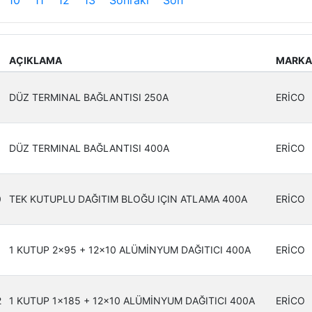
10
11
12
13
Sonraki
Son
AÇIKLAMA
MARKA
0
DÜZ TERMINAL BAĞLANTISI 250A
ERİCO
DÜZ TERMINAL BAĞLANTISI 400A
ERİCO
0
TEK KUTUPLU DAĞITIM BLOĞU IÇIN ATLAMA 400A
ERİCO
1
1 KUTUP 2x95 + 12x10 ALÜMİNYUM DAĞITICI 400A
ERİCO
2
1 KUTUP 1x185 + 12x10 ALÜMİNYUM DAĞITICI 400A
ERİCO