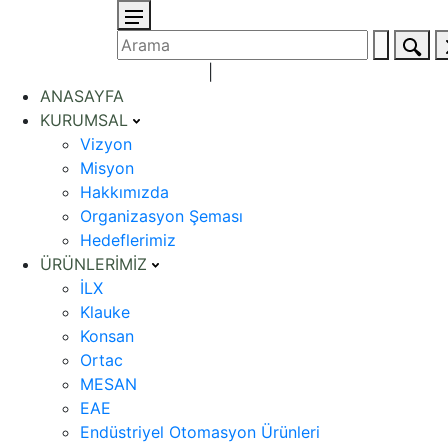
+90 312 354 50 07 (pbx)
|
ANASAYFA
KURUMSAL
Vizyon
Misyon
Hakkımızda
Organizasyon Şeması
Hedeflerimiz
ÜRÜNLERİMİZ
İLX
Klauke
Konsan
Ortac
MESAN
EAE
Endüstriyel Otomasyon Ürünleri