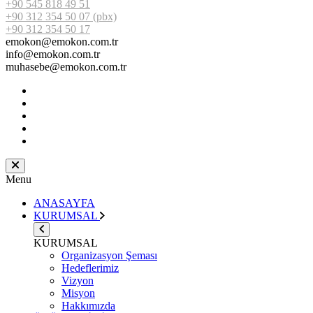
+90 545 818 49 51
+90 312 354 50 07 (pbx)
+90 312 354 50 17
emokon@emokon.com.tr
info@emokon.com.tr
muhasebe@emokon.com.tr
Menu
ANASAYFA
KURUMSAL
KURUMSAL
Organizasyon Şeması
Hedeflerimiz
Vizyon
Misyon
Hakkımızda