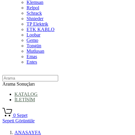
Klemsan
Relpol
Schrack
Shnieder
TP Elektrik
ETK KABLO
Loobar
Gemo
Tongün
Mutlusan
Emas
Entes
Arama Sonuçları
KATALOG
İLETİŞİM
0
Sepet
Sepeti Görüntüle
ANASAYFA