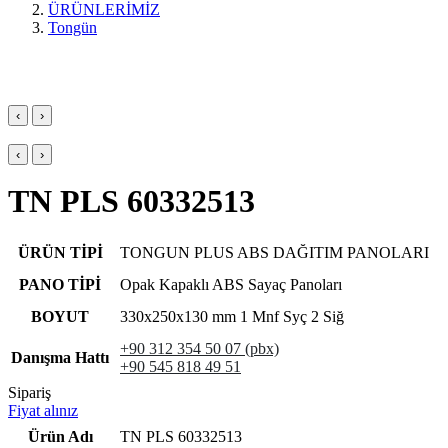
ÜRÜNLERİMİZ
Tongün
‹
›
‹
›
TN PLS 60332513
ÜRÜN TİPİ
TONGUN PLUS ABS DAĞITIM PANOLARI
PANO TİPİ
Opak Kapaklı ABS Sayaç Panoları
BOYUT
330x250x130 mm 1 Mnf Syç 2 Siğ
+90 312 354 50 07 (pbx)
Danışma Hattı
+90 545 818 49 51
Sipariş
Fiyat alınız
Ürün Adı
TN PLS 60332513