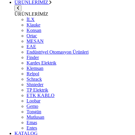
ÜRÜNLERİMİZ
ÜRÜNLERİMİZ
İLX
Klauke
Konsan
Ortac
MESAN
EAE
Endüstriyel Otomasyon Ürünleri
Finder
Kardeş Elektrik
Klemsan
Relpol
Schrack
Shnieder
TP Elektrik
ETK KABLO
Loobar
Gemo
Tongün
Mutlusan
Emas
Entes
KATALOG