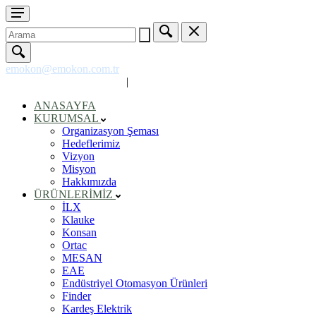
emokon@emokon.com.tr
+90 312 354 50 07 (pbx)
|
ANASAYFA
KURUMSAL
Organizasyon Şeması
Hedeflerimiz
Vizyon
Misyon
Hakkımızda
ÜRÜNLERİMİZ
İLX
Klauke
Konsan
Ortac
MESAN
EAE
Endüstriyel Otomasyon Ürünleri
Finder
Kardeş Elektrik