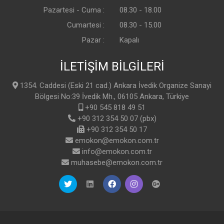
Pazartesi - Cuma :
08.30 - 18.00
Cumartesi :
08.30 - 15.00
Pazar :
Kapalı
İLETİŞİM BİLGİLERİ
1354. Caddesi (Eski 21 cad.) Ankara İvedik Organize Sanayi
Bölgesi No:39 İvedik Mh., 06105 Ankara, Türkiye
+90 545 818 49 51
+90 312 354 50 07 (pbx)
+90 312 354 50 17
emokon@emokon.com.tr
info@emokon.com.tr
muhasebe@emokon.com.tr