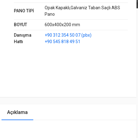
Opak Kapaklı,Galvaniz Taban Saçlı ABS
PANO TİPİ
Pano
BOYUT
600x400x200 mm
Danışma
+90 312 354 50 07 (pbx)
Hattı
+90 545 818 49 51
Açıklama