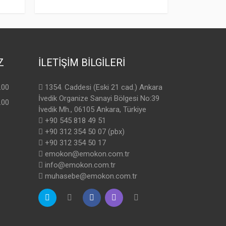
Z
İLETİŞİM BİLGİLERİ
.00
1354. Caddesi (Eski 21 cad.) Ankara
İvedik Organize Sanayi Bölgesi No:39
.00
İvedik Mh., 06105 Ankara, Türkiye
+90 545 818 49 51
+90 312 354 50 07 (pbx)
+90 312 354 50 17
emokon@emokon.com.tr
info@emokon.com.tr
muhasebe@emokon.com.tr