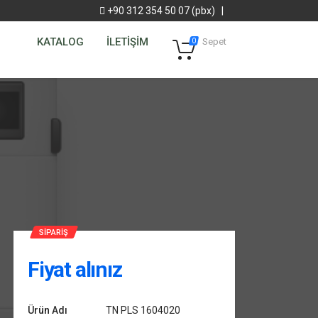
+90 312 354 50 07 (pbx)
|
KATALOG
İLETİŞİM
Sepet
0
SIPARIŞ
Fiyat alınız
Ürün Adı
TN PLS 1604020