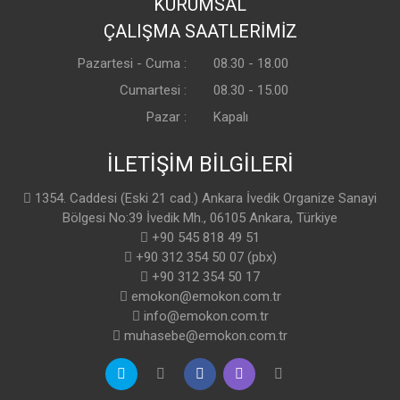
KURUMSAL
ÇALIŞMA SAATLERİMİZ
Pazartesi - Cuma :
08.30 - 18.00
Cumartesi :
08.30 - 15.00
Pazar :
Kapalı
İLETİŞİM BİLGİLERİ
1354. Caddesi (Eski 21 cad.) Ankara İvedik Organize Sanayi
Bölgesi No:39 İvedik Mh., 06105 Ankara, Türkiye
+90 545 818 49 51
+90 312 354 50 07 (pbx)
+90 312 354 50 17
emokon@emokon.com.tr
info@emokon.com.tr
muhasebe@emokon.com.tr