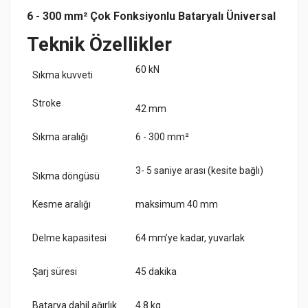
6 - 300 mm² Çok Fonksiyonlu Bataryalı Üniversal
Teknik Özellikler
60 kN
Sıkma kuvveti
Stroke
42 mm
Sıkma aralığı
6 - 300 mm²
3- 5 saniye arası (kesite bağlı)
Sıkma döngüsü
Kesme aralığı
maksimum 40 mm
Delme kapasitesi
64 mm’ye kadar, yuvarlak
Şarj süresi
45 dakika
Batarya dahil ağırlık
4.8 kg