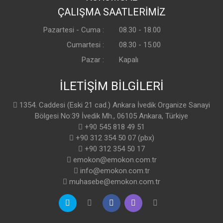
ÇALIŞMA SAATLERİMİZ
Pazartesi - Cuma :
08.30 - 18.00
Cumartesi :
08.30 - 15.00
Pazar :
Kapalı
İLETİŞİM BİLGİLERİ
1354. Caddesi (Eski 21 cad.) Ankara İvedik Organize Sanayi
Bölgesi No:39 İvedik Mh., 06105 Ankara, Türkiye
+90 545 818 49 51
+90 312 354 50 07 (pbx)
+90 312 354 50 17
emokon@emokon.com.tr
info@emokon.com.tr
muhasebe@emokon.com.tr