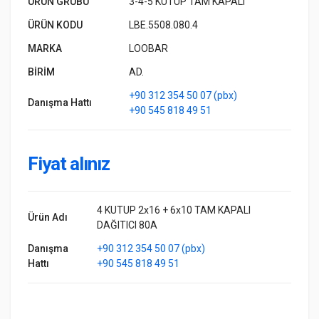
ÜRÜN GRUBU
3-4-5 KUTUP TAM KAPALI
ÜRÜN KODU
LBE.5508.080.4
MARKA
LOOBAR
BİRİM
AD.
+90 312 354 50 07 (pbx)
Danışma Hattı
+90 545 818 49 51
Fiyat alınız
4 KUTUP 2x16 + 6x10 TAM KAPALI
Ürün Adı
DAĞITICI 80A
Danışma
+90 312 354 50 07 (pbx)
Hattı
+90 545 818 49 51