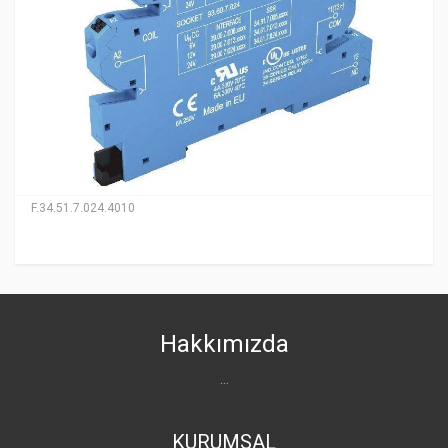
F.34.51.7.024.4010
Hakkımızda
...
KURUMSAL