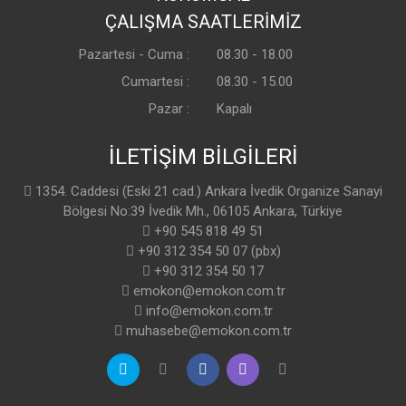
ÇALIŞMA SAATLERİMİZ
Pazartesi - Cuma :
08.30 - 18.00
Cumartesi :
08.30 - 15.00
Pazar :
Kapalı
İLETİŞİM BİLGİLERİ
1354. Caddesi (Eski 21 cad.) Ankara İvedik Organize Sanayi
Bölgesi No:39 İvedik Mh., 06105 Ankara, Türkiye
+90 545 818 49 51
+90 312 354 50 07 (pbx)
+90 312 354 50 17
emokon@emokon.com.tr
info@emokon.com.tr
muhasebe@emokon.com.tr