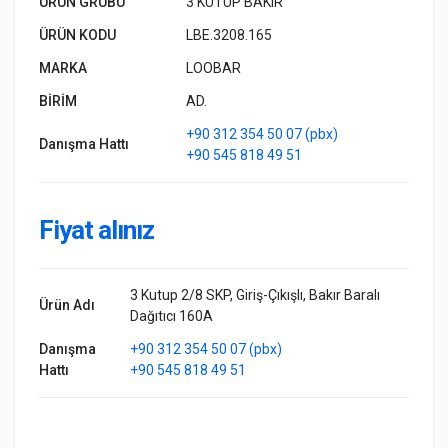
ÜRÜN GRUBU
3 KUTUP BAKIR
ÜRÜN KODU
LBE.3208.165
MARKA
LOOBAR
BİRİM
AD.
+90 312 354 50 07 (pbx)
Danışma Hattı
+90 545 818 49 51
Fiyat alınız
3 Kutup 2/8 SKP, Giriş-Çıkışlı, Bakır Baralı
Ürün Adı
Dağıtıcı 160A
Danışma
+90 312 354 50 07 (pbx)
Hattı
+90 545 818 49 51