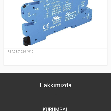
F.34.51.7.024.4010
Hakkımızda
...
KURUMSAL