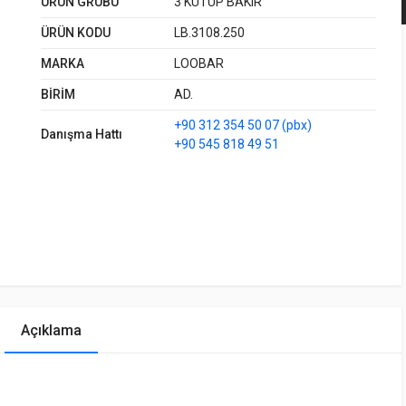
ÜRÜN GRUBU
3 KUTUP BAKIR
ÜRÜN KODU
LB.3108.250
MARKA
LOOBAR
BİRİM
AD.
+90 312 354 50 07 (pbx)
Danışma Hattı
+90 545 818 49 51
Açıklama