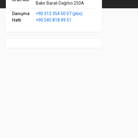
Bakır Baralı Dağıtıcı 250A
Danışma
+90 312 354 50 07 (pbx)
Hattı
+90 545 818 49 51