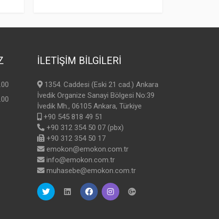
Z
İLETİŞİM BİLGİLERİ
.00
1354. Caddesi (Eski 21 cad.) Ankara
İvedik Organize Sanayi Bölgesi No:39
.00
İvedik Mh., 06105 Ankara, Türkiye
+90 545 818 49 51
+90 312 354 50 07 (pbx)
+90 312 354 50 17
emokon@emokon.com.tr
info@emokon.com.tr
muhasebe@emokon.com.tr