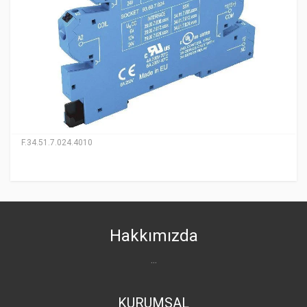
F.34.51.7.024.4010
Hakkımızda
...
KURUMSAL