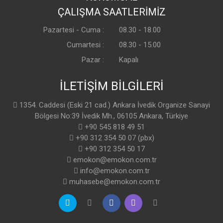
ÇALIŞMA SAATLERİMİZ
Pazartesi - Cuma :
08.30 - 18.00
Cumartesi :
08.30 - 15.00
Pazar :
Kapalı
İLETİŞİM BİLGİLERİ
1354. Caddesi (Eski 21 cad.) Ankara İvedik Organize Sanayi
Bölgesi No:39 İvedik Mh., 06105 Ankara, Türkiye
+90 545 818 49 51
+90 312 354 50 07 (pbx)
+90 312 354 50 17
emokon@emokon.com.tr
info@emokon.com.tr
muhasebe@emokon.com.tr