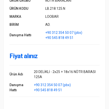
ÜRÜN GRUBU
NÖTR BARALARI
ÜRÜN KODU
LB.218.125.N
MARKA
LOOBAR
BİRİM
AD.
+90 312 354 50 07 (pbx)
Danışma Hattı
+90 545 818 49 51
Fiyat alınız
20 DELİKLİ - 2x25 + 18x16 NÖTR BARASI
Ürün Adı
125A
Danışma
+90 312 354 50 07 (pbx)
Hattı
+90 545 818 49 51