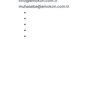
info@emokon.com.tr
muhasebe@emokon.com.tr