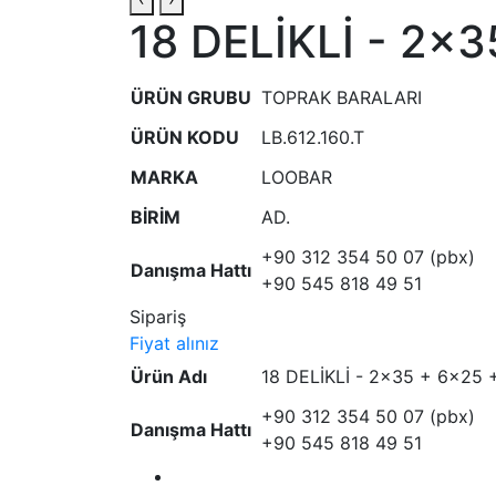
18 DELİKLİ - 2x
ÜRÜN GRUBU
TOPRAK BARALARI
ÜRÜN KODU
LB.612.160.T
MARKA
LOOBAR
BİRİM
AD.
+90 312 354 50 07 (pbx)
Danışma Hattı
+90 545 818 49 51
Sipariş
Fiyat alınız
Ürün Adı
18 DELİKLİ - 2x35 + 6x25
+90 312 354 50 07 (pbx)
Danışma Hattı
+90 545 818 49 51