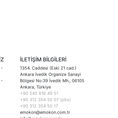
İZ
İLETİŞİM BİLGİLERİ
 -
1354. Caddesi (Eski 21 cad.)
Ankara İvedik Organize Sanayi
 -
Bölgesi No:39 İvedik Mh., 06105
Ankara, Türkiye
+90 545 818 49 51
+90 312 354 50 07 (pbx)
+90 312 354 50 17
emokon@emokon.com.tr