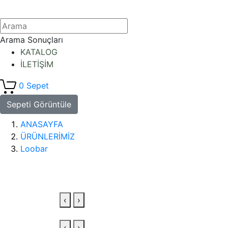
Arama Sonuçları
KATALOG
İLETİŞİM
0
Sepet
Sepeti Görüntüle
ANASAYFA
ÜRÜNLERİMİZ
Loobar
‹
›
‹
›