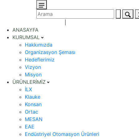
+90 312 354 50 07 (pbx)
|
ANASAYFA
KURUMSAL
Hakkımızda
Organizasyon Şeması
Hedeflerimiz
Vizyon
Misyon
ÜRÜNLERİMİZ
İLX
Klauke
Konsan
Ortac
MESAN
EAE
Endüstriyel Otomasyon Ürünleri