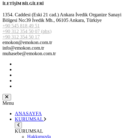
İLETİŞİM BİLGİLERİ
1354. Caddesi (Eski 21 cad.) Ankara İvedik Organize Sanayi
Bölgesi No:39 İvedik Mh., 06105 Ankara, Türkiye
+90 545 818 49 51
+90 312 354 50 07 (pbx)
+90 312 354 50 17
emokon@emokon.com.tr
info@emokon.com.tr
muhasebe@emokon.com.tr
Menu
ANASAYFA
KURUMSAL
KURUMSAL
Hakkımızda