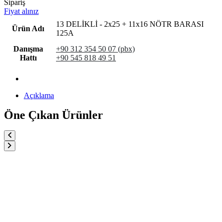
Sipariş
Fiyat alınız
13 DELİKLİ - 2x25 + 11x16 NÖTR BARASI
Ürün Adı
125A
Danışma
+90 312 354 50 07 (pbx)
Hattı
+90 545 818 49 51
Açıklama
Öne Çıkan Ürünler