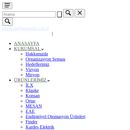
emokon@emokon.com.tr
+90 312 354 50 07 (pbx)
|
ANASAYFA
KURUMSAL
Hakkımızda
Organizasyon Şeması
Hedeflerimiz
Vizyon
Misyon
ÜRÜNLERİMİZ
İLX
Klauke
Konsan
Ortac
MESAN
EAE
Endüstriyel Otomasyon Ürünleri
Finder
Kardeş Elektrik