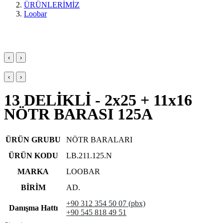
ÜRÜNLERİMİZ
Loobar
‹
›
‹
›
13 DELİKLİ - 2x25 + 11x16
NÖTR BARASI 125A
ÜRÜN GRUBU
NÖTR BARALARI
ÜRÜN KODU
LB.211.125.N
MARKA
LOOBAR
BİRİM
AD.
+90 312 354 50 07 (pbx)
Danışma Hattı
+90 545 818 49 51