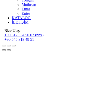
Tongün
Mutlusan
Emas
Entes
KATALOG
İLETİŞİM
Bize Ulaşın
+90 312 354 50 07 (pbx)
+90 545 818 49 51