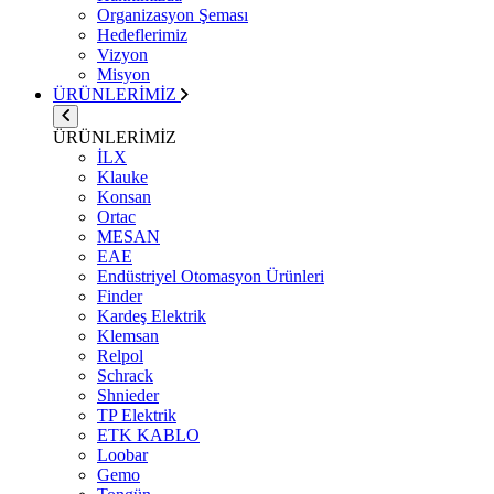
Organizasyon Şeması
Hedeflerimiz
Vizyon
Misyon
ÜRÜNLERİMİZ
ÜRÜNLERİMİZ
İLX
Klauke
Konsan
Ortac
MESAN
EAE
Endüstriyel Otomasyon Ürünleri
Finder
Kardeş Elektrik
Klemsan
Relpol
Schrack
Shnieder
TP Elektrik
ETK KABLO
Loobar
Gemo