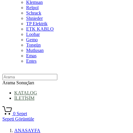
Klemsan
Relpol
Schrack
Shnieder
TP Elektrik
ETK KABLO
Loobar
Gemo
Tongün
Mutlusan
Emas
Entes
Arama Sonuçları
KATALOG
İLETİŞİM
0
Sepet
Sepeti Görüntüle
ANASAYFA